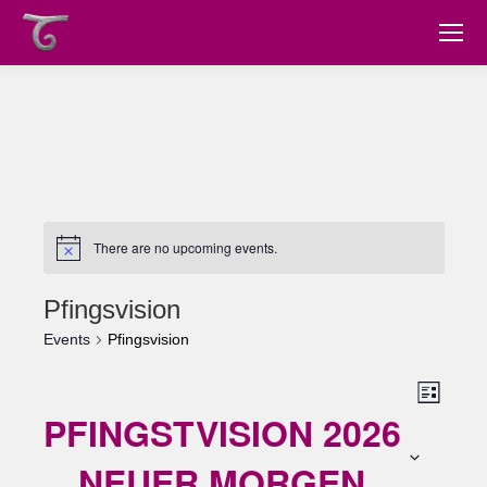
There are no upcoming events.
Pfingsvision
Events
Pfingsvision
Views
Event
List
PFINGSTVISION 2026
Views
Navig
Navig
NEUER MORGEN