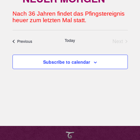
Select
Nach 36 Jahren findet das Pfingstereignis
date.
heuer zum letzten Mal statt.
Today
Next
Events
Previous
Events
Subscribe to calendar