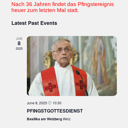
Nach 36 Jahren findet das Pfingstereignis
date.
heuer zum letzten Mal statt.
Latest Past Events
JUN
8
2025
June 8, 2025
10:30
PFINGSTGOTTESDIENST
Basilika am Weizberg
Weiz