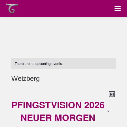
There are no upcoming events.
Weizberg
Views
Event
List
PFINGSTVISION 2026
Views
Navig
Navig
NEUER MORGEN
Select