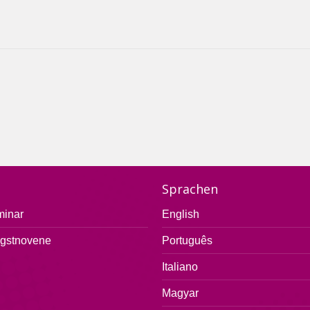
Sprachen
minar
English
ngstnovene
Português
Italiano
Magyar