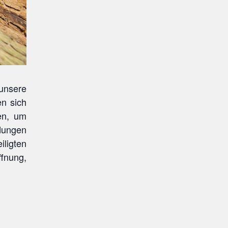
unsere
en sich
en, um
idungen
iligten
ffnung,