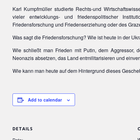
Karl Kumpfmüller studierte Rechts-und Wirtschaftswisse
vieler entwicklungs- und friedenspolitischer Institu
Friedensforschung und Friedenserziehung oder des Graze
Was sagt die Friedensforschung? Wie ist heute in der Uk
Wie schließt man Frieden mit Putin, dem Aggressor, de
Neonazis absetzen, das Land entmilitarisieren und einve
Wie kann man heute auf dem Hintergrund dieses Gesche
Add to calendar
DETAILS
W