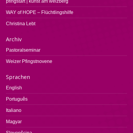
pfingstart | kunst am weizberg
WAY of HOPE – Flüchtlingshilfe
Christina Lebt
Archiv
Pastoralseminar
Weizer Pfingstnovene
Sprachen
English
Português
Italiano
Magyar
Slovenšcina