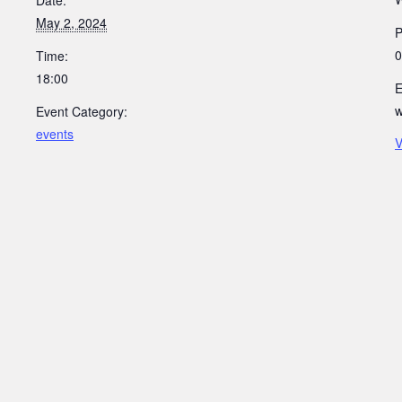
Date:
May 2, 2024
0
Time:
18:00
E
w
Event Category:
events
V